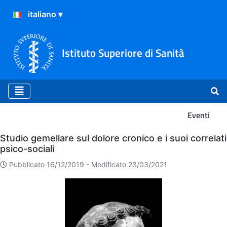
Istituto Superiore di Sanità
Eventi
Eventi
Studio gemellare sul dolore cronico e i suoi correlati
psico-sociali
Pubblicato 16/12/2019 -
Modificato 23/03/2021