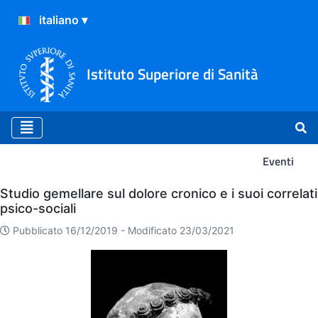
Istituto Superiore di Sanità
Eventi
Eventi
Studio gemellare sul dolore cronico e i suoi correlati
psico-sociali
Pubblicato 16/12/2019 -
Modificato 23/03/2021