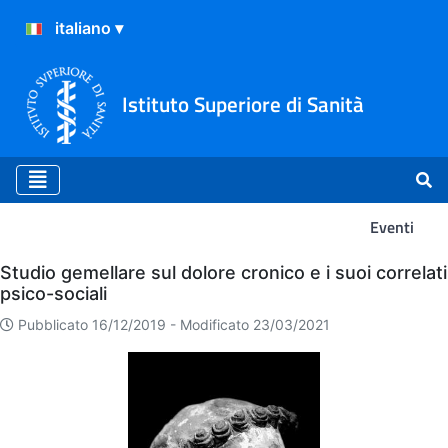
Istituto Superiore di Sanità
Eventi
Eventi
Studio gemellare sul dolore cronico e i suoi correlati
psico-sociali
Pubblicato 16/12/2019 -
Modificato 23/03/2021