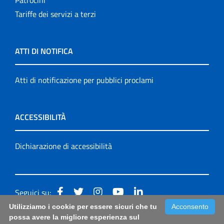
Tariffe dei servizi a terzi
ATTI DI NOTIFICA
Atti di notificazione per pubblici proclami
ACCESSIBILITÀ
Dichiarazione di accessibilità
Seguici su:
Utilizziamo i cookie per essere sicuri che tu
Acconsento
Accessibilità: form di segnalazione di prima istanza per
possa avere la migliore esperienza sul