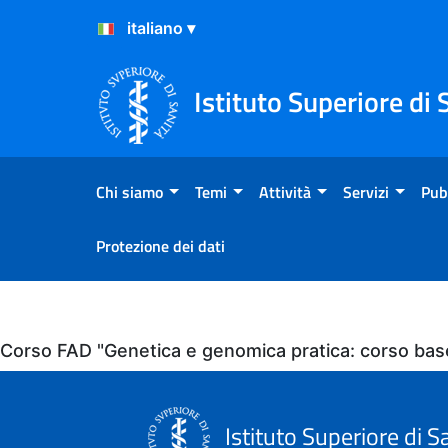
Salta al Contenuto
Salta al Footer
Istituto Superiore di 
Chi siamo
Temi
Attività
Servizi
Pub
Protezione dei dati
Eventi
Corso FAD "Genetica e genomica pratica: corso bas
Istituto Superiore di S