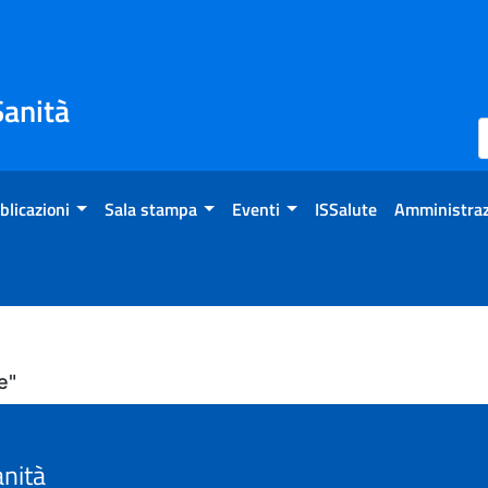
Sanità
blicazioni
Sala stampa
Eventi
ISSalute
Amministraz
e"
anità