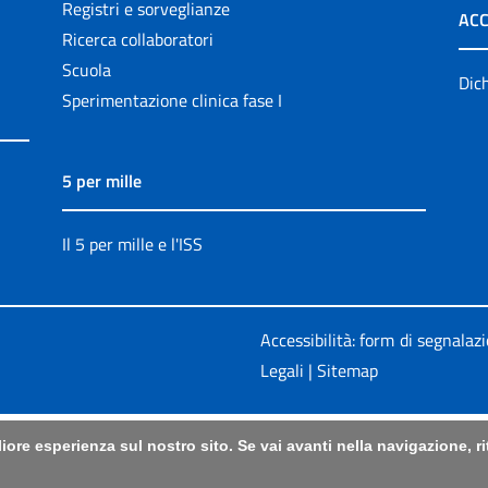
Registri e sorveglianze
ACC
Ricerca collaboratori
Scuola
Dich
Sperimentazione clinica fase I
5 per mille
Il 5 per mille e l'ISS
Accessibilità: form di segnalaz
Legali
|
Sitemap
liore esperienza sul nostro sito. Se vai avanti nella navigazione, 