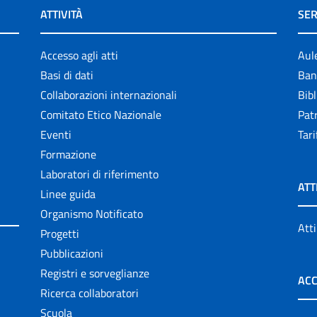
ATTIVITÀ
SER
Accesso agli atti
Aul
Basi di dati
Ban
Collaborazioni internazionali
Bibl
Comitato Etico Nazionale
Patr
Eventi
Tari
Formazione
Laboratori di riferimento
ATT
Linee guida
Organismo Notificato
Atti
Progetti
Pubblicazioni
Registri e sorveglianze
ACC
Ricerca collaboratori
Scuola