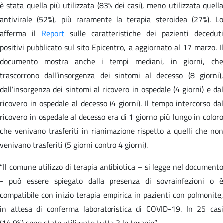
è stata quella più utilizzata (83% dei casi), meno utilizzata quella
antivirale (52%), più raramente la terapia steroidea (27%). Lo
afferma il
Report
sulle caratteristiche dei pazienti deceduti
positivi pubblicato sul sito Epicentro, a aggiornato al 17 marzo. Il
documento mostra anche i tempi mediani, in giorni, che
trascorrono dall’insorgenza dei sintomi al decesso (8 giorni),
dall’insorgenza dei sintomi al ricovero in ospedale (4 giorni) e dal
ricovero in ospedale al decesso (4 giorni). Il tempo intercorso dal
ricovero in ospedale al decesso era di 1 giorno più lungo in coloro
che venivano trasferiti in rianimazione rispetto a quelli che non
venivano trasferiti (5 giorni contro 4 giorni).
“Il comune utilizzo di terapia antibiotica – si legge nel documento
- può essere spiegato dalla presenza di sovrainfezioni o è
compatibile con inizio terapia empirica in pazienti con polmonite,
in attesa di conferma laboratoristica di COVID-19. In 25 casi
(14,9%) sono state utilizzate tutte 3 le terapie”.