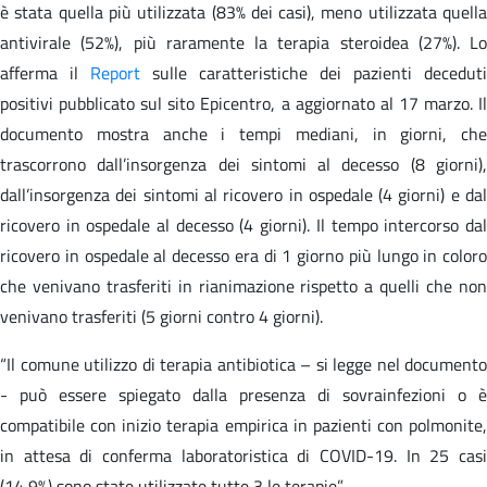
è stata quella più utilizzata (83% dei casi), meno utilizzata quella
antivirale (52%), più raramente la terapia steroidea (27%). Lo
afferma il
Report
sulle caratteristiche dei pazienti deceduti
positivi pubblicato sul sito Epicentro, a aggiornato al 17 marzo. Il
documento mostra anche i tempi mediani, in giorni, che
trascorrono dall’insorgenza dei sintomi al decesso (8 giorni),
dall’insorgenza dei sintomi al ricovero in ospedale (4 giorni) e dal
ricovero in ospedale al decesso (4 giorni). Il tempo intercorso dal
ricovero in ospedale al decesso era di 1 giorno più lungo in coloro
che venivano trasferiti in rianimazione rispetto a quelli che non
venivano trasferiti (5 giorni contro 4 giorni).
“Il comune utilizzo di terapia antibiotica – si legge nel documento
- può essere spiegato dalla presenza di sovrainfezioni o è
compatibile con inizio terapia empirica in pazienti con polmonite,
in attesa di conferma laboratoristica di COVID-19. In 25 casi
(14,9%) sono state utilizzate tutte 3 le terapie”.