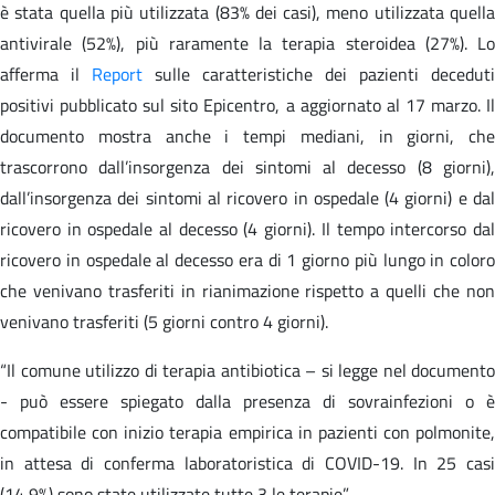
è stata quella più utilizzata (83% dei casi), meno utilizzata quella
antivirale (52%), più raramente la terapia steroidea (27%). Lo
afferma il
Report
sulle caratteristiche dei pazienti deceduti
positivi pubblicato sul sito Epicentro, a aggiornato al 17 marzo. Il
documento mostra anche i tempi mediani, in giorni, che
trascorrono dall’insorgenza dei sintomi al decesso (8 giorni),
dall’insorgenza dei sintomi al ricovero in ospedale (4 giorni) e dal
ricovero in ospedale al decesso (4 giorni). Il tempo intercorso dal
ricovero in ospedale al decesso era di 1 giorno più lungo in coloro
che venivano trasferiti in rianimazione rispetto a quelli che non
venivano trasferiti (5 giorni contro 4 giorni).
“Il comune utilizzo di terapia antibiotica – si legge nel documento
- può essere spiegato dalla presenza di sovrainfezioni o è
compatibile con inizio terapia empirica in pazienti con polmonite,
in attesa di conferma laboratoristica di COVID-19. In 25 casi
(14,9%) sono state utilizzate tutte 3 le terapie”.