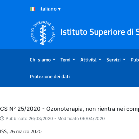
Salta al Contenuto
Salta al Footer
Istituto Superiore di 
Chi siamo
Temi
Attività
Servizi
Pub
Protezione dei dati
Eventi
CS N° 25/2020 - Ozonoterapia, non rientra nei compi
Pubblicato 26/03/2020 -
Modificato 06/04/2020
ISS, 26 marzo 2020