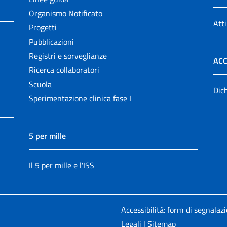
Organismo Notificato
Atti
Progetti
Pubblicazioni
Registri e sorveglianze
ACC
Ricerca collaboratori
Scuola
Dich
Sperimentazione clinica fase I
5 per mille
Il 5 per mille e l'ISS
Accessibilità: form di segnalaz
Legali
|
Sitemap