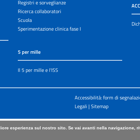
Registri e sorveglianze
ACC
Ricerca collaboratori
Scuola
Dich
Sperimentazione clinica fase I
5 per mille
Il 5 per mille e l'ISS
Accessibilità: form di segnalaz
Legali
|
Sitemap
liore esperienza sul nostro sito. Se vai avanti nella navigazione, 