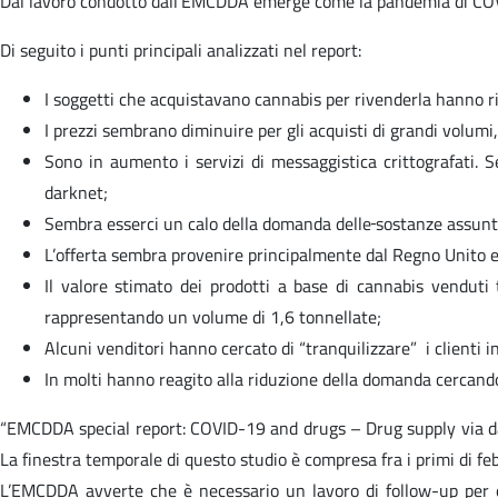
Dal lavoro condotto dall’EMCDDA emerge come la pandemia di COVID-
Di seguito i punti principali analizzati nel report:
I soggetti che acquistavano cannabis per rivenderla hanno ri
I prezzi sembrano diminuire per gli acquisti di grandi volumi,
Sono in aumento i servizi di messaggistica crittografati. Se
darknet;
Sembra esserci un calo della domanda delle
sostanze assunt
L’offerta sembra provenire principalmente dal Regno Unito e 
Il valore stimato dei prodotti a base di cannabis vendut
rappresentando un volume di 1,6 tonnellate;
Alcuni venditori hanno cercato di “tranquilizzare” i clienti i
In molti hanno reagito alla riduzione della domanda cercando 
“EMCDDA special report: COVID-19 and drugs – Drug supply via dar
La finestra temporale di questo studio è compresa fra i primi di feb
L’EMCDDA avverte che è necessario un lavoro di follow-up per es