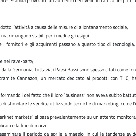
19 abbia provocato un aumento dei livelli di traffico nei primi t
dotto l’attività a causa delle misure di allontanamento sociale;
 ma rimangono stabili per i medi e gli esigui.
 i fornitori e gli acquirenti passano a questo tipo di tecnologia,
e nei rave-party;
dalla Germania, tuttavia i Paesi Bassi sono spesso citati come fon
i tramite Cannazon, un mercato dedicato ai prodotti con THC, h
nformandoli del fatto che il loro “business” non aveva subito battut
di stimolare le vendite utilizzando tecniche di marketing, come l'i
knet markets” si basa prevalentemente su un attento monitoraggio 
braio e la fine di marzo.
aminare il periodo da aprile a maggio, in cui le tendenze eviden