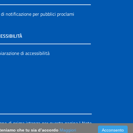
 di notificazione per pubblici proclami
ESSIBILITÀ
iarazione di accessibilità
ione di prima istanza per questa pagina
|
Note
riteniamo che tu sia d’accordo
Maggiori
Acconsento