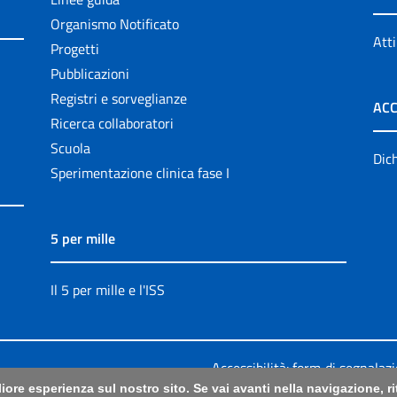
Organismo Notificato
Atti
Progetti
Pubblicazioni
Registri e sorveglianze
ACC
Ricerca collaboratori
Scuola
Dich
Sperimentazione clinica fase I
5 per mille
Il 5 per mille e l'ISS
Accessibilità: form di segnalaz
liore esperienza sul nostro sito. Se vai avanti nella navigazione, 
Legali
|
Sitemap