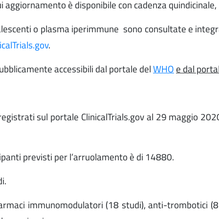
ui aggiornamento è disponibile con cadenza quindicinale, 
onvalescenti o plasma iperimmune sono consultate e integr
icalTrials.gov
.
pubblicamente accessibili dal portale del
WHO
e dal porta
registrati sul portale ClinicalTrials.gov al 29 maggio 20
cipanti previsti per l’arruolamento è di 14880.
i.
aci immunomodulatori (18 studi), anti-trombotici (8 stud