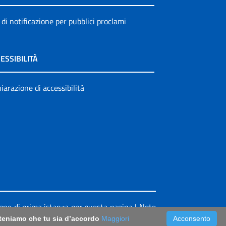
 di notificazione per pubblici proclami
ESSIBILITÀ
iarazione di accessibilità
ione di prima istanza per questa pagina
|
Note
riteniamo che tu sia d’accordo
Maggiori
Acconsento