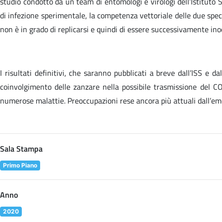
studio condotto da un team di entomologi e virologi dell’Istituto S
di infezione sperimentale, la competenza vettoriale delle due spec
non è in grado di replicarsi e quindi di essere successivamente in
I risultati definitivi, che saranno pubblicati a breve dall’ISS e 
coinvolgimento delle zanzare nella possibile trasmissione del CO
numerose malattie. Preoccupazioni rese ancora più attuali dall’eme
Sala Stampa
Primo Piano
Anno
2020