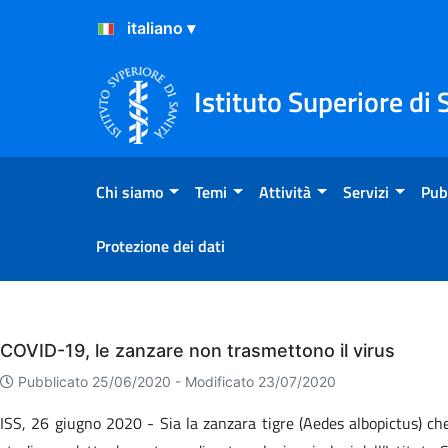
Salta al Contenuto
Salta al Footer
Istituto Superiore di 
Chi siamo
Temi
Attività
Servizi
Pub
Protezione dei dati
Eventi
COVID-19, le zanzare non trasmettono il virus
Pubblicato 25/06/2020 -
Modificato 23/07/2020
ISS, 26 giugno 2020 - Sia la zanzara tigre (Aedes albopictus) ch