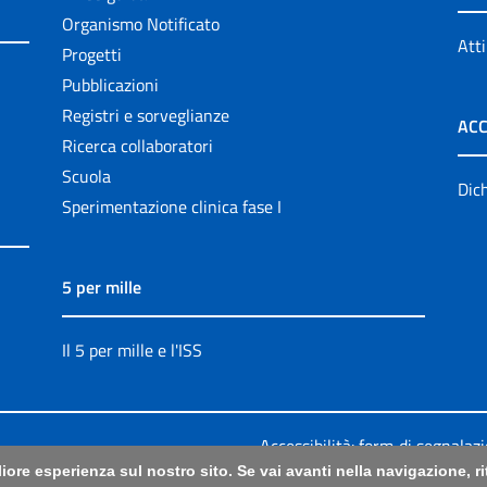
Organismo Notificato
Atti
Progetti
Pubblicazioni
Registri e sorveglianze
ACC
Ricerca collaboratori
Scuola
Dich
Sperimentazione clinica fase I
5 per mille
Il 5 per mille e l'ISS
Accessibilità: form di segnalaz
liore esperienza sul nostro sito. Se vai avanti nella navigazione, 
Legali
|
Sitemap