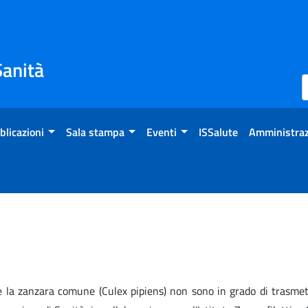
Sanità
blicazioni
Sala stampa
Eventi
ISSalute
Amministraz
e la zanzara comune (Culex pipiens) non sono in grado di trasmet