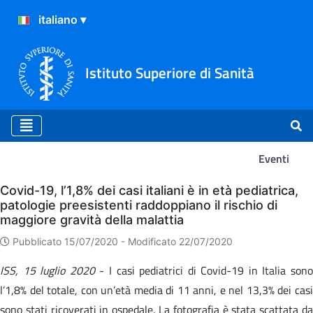
Istituto Superiore di Sanità
Eventi
Eventi
Covid-19, l’1,8% dei casi italiani è in età pediatrica,
patologie preesistenti raddoppiano il rischio di
maggiore gravità della malattia
Pubblicato 15/07/2020 -
Modificato 22/07/2020
ISS, 15 luglio 2020
- I casi pediatrici di Covid-19 in Italia sono
l’1,8% del totale, con un’età media di 11 anni, e nel 13,3% dei casi
sono stati ricoverati in ospedale. La fotografia è stata scattata da