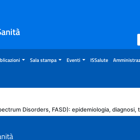
Sanità
blicazioni
Sala stampa
Eventi
ISSalute
Amministraz
l Spectrum Disorders, FASD): epidemiologia, diagnosi
anità