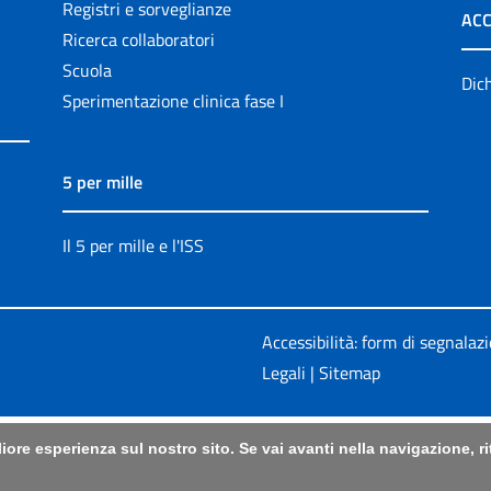
Registri e sorveglianze
ACC
Ricerca collaboratori
Scuola
Dich
Sperimentazione clinica fase I
5 per mille
Il 5 per mille e l'ISS
Accessibilità: form di segnalaz
Legali
|
Sitemap
liore esperienza sul nostro sito. Se vai avanti nella navigazione, 