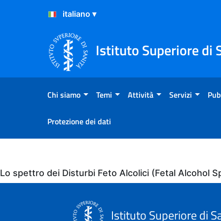
Salta al Contenuto
Salta al Footer
Istituto Superiore di 
Chi siamo
Temi
Attività
Servizi
Pub
Protezione dei dati
Eventi
Lo spettro dei Disturbi Feto Alcolici (Fetal Alcoho
Istituto Superiore di S