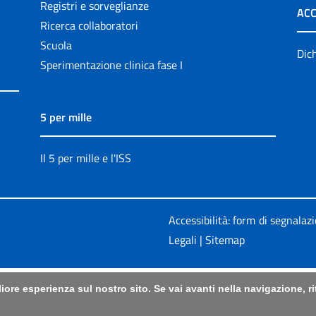
Registri e sorveglianze
ACC
Ricerca collaboratori
Scuola
Dich
Sperimentazione clinica fase I
5 per mille
Il 5 per mille e l'ISS
Accessibilità: form di segnalaz
Legali
|
Sitemap
liore esperienza sul nostro sito. Se vai avanti nella navigazione, 