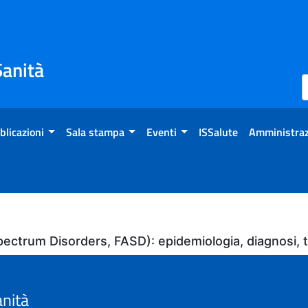
Sanità
blicazioni
Sala stampa
Eventi
ISSalute
Amministraz
l Spectrum Disorders, FASD): epidemiologia, diagnosi
anità