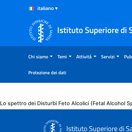
Salta al Contenuto
Salta al Footer
Istituto Superiore di 
Chi siamo
Temi
Attività
Servizi
Pub
Protezione dei dati
Eventi
Lo spettro dei Disturbi Feto Alcolici (Fetal Alcoho
Istituto Superiore di S