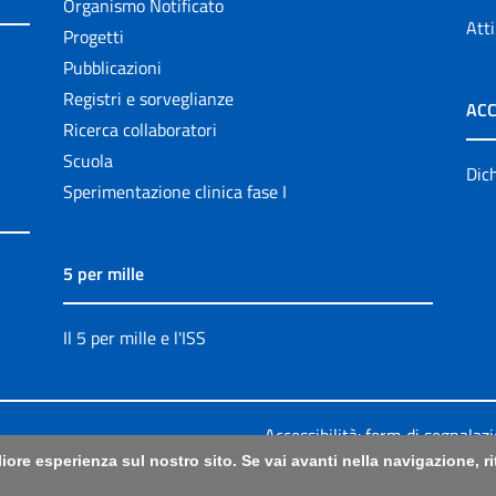
Organismo Notificato
Atti
Progetti
Pubblicazioni
Registri e sorveglianze
ACC
Ricerca collaboratori
Scuola
Dich
Sperimentazione clinica fase I
5 per mille
Il 5 per mille e l'ISS
Accessibilità: form di segnalaz
liore esperienza sul nostro sito. Se vai avanti nella navigazione, 
Legali
|
Sitemap