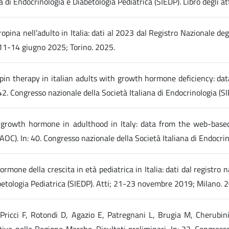
na di Endocrinologia e Diabetologia Pediatrica (SIEDP). Libro degli
tropina nell’adulto in Italia: dati al 2023 dal Registro Nazionale d
; 11-14 giugno 2025; Torino. 2025.
tropin therapy in italian adults with growth hormone deficiency: d
2. Congresso nazionale della Società Italiana di Endocrinologia (SI
th growth hormone in adulthood in Italy: data from the web-bas
OC). In: 40. Congresso nazionale della Società Italiana di Endocri
ormone della crescita in età pediatrica in Italia: dati dal registro 
betologia Pediatrica (SIEDP). Atti; 21-23 novembre 2019; Milano. 2
ricci F, Rotondi D, Agazio E, Patregnani L, Brugia M, Cherubini V
iva nella Regione Marche. Risultati preliminari. In: 22. Congresso