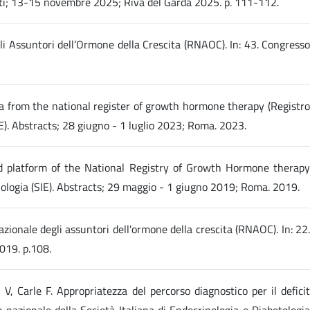
 atti; 13-15 novembre 2025; Riva del Garda 2025. p. 111-112.
egli Assuntori dell’Ormone della Crescita (RNAOC). In: 43. Congresso
ata from the national register of growth hormone therapy (Registro
E). Abstracts; 28 giugno - 1 luglio 2023; Roma. 2023.
ed platform of the National Registry of Growth Hormone therapy
nologia (SIE). Abstracts; 29 maggio - 1 giugno 2019; Roma. 2019.
nazionale degli assuntori dell'ormone della crescita (RNAOC). In: 22.
019. p.108.
, Carle F. Appropriatezza del percorso diagnostico per il deficit
 nazionale della Società Italiana di Endocrinologia e Diabetologia