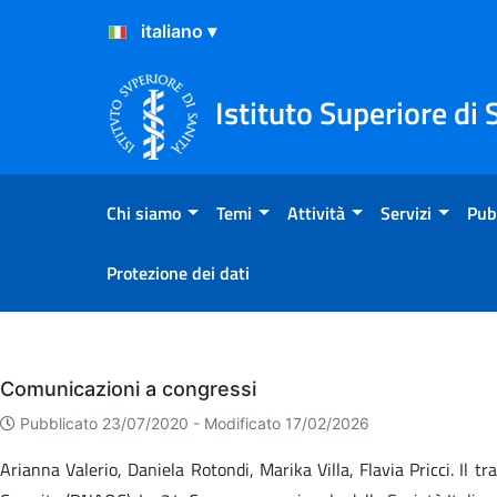
Salta al Contenuto
Salta al Footer
Istituto Superiore di 
Chi siamo
Temi
Attività
Servizi
Pub
Protezione dei dati
Eventi
Comunicazioni a congressi
Pubblicato 23/07/2020 -
Modificato 17/02/2026
Arianna Valerio, Daniela Rotondi, Marika Villa, Flavia Pricci. Il t