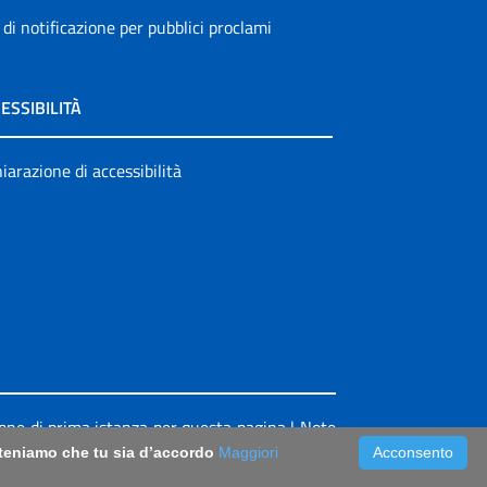
 di notificazione per pubblici proclami
ESSIBILITÀ
iarazione di accessibilità
ione di prima istanza per questa pagina
|
Note
riteniamo che tu sia d’accordo
Maggiori
Acconsento