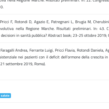
10.
ricci F, Rotondi D, Agazio E, Patregnani L, Brugia M, Cherubini V
lutiva nella Regione Marche. Risultati preliminari. In: 43. Co
 decisioni in sanità pubblica? Abstract book; 23-25 ottobre 2019; 
aragalli Andrea, Ferrante Luigi, Pricci Flavia, Rotondi Daniela, A
stenziale nei pazienti con il deficit dell’ormone della crescita in
18-21 settembre 2019, Roma).
 salute