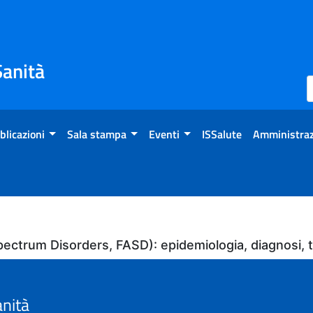
Sanità
blicazioni
Sala stampa
Eventi
ISSalute
Amministraz
l Spectrum Disorders, FASD): epidemiologia, diagnosi
anità