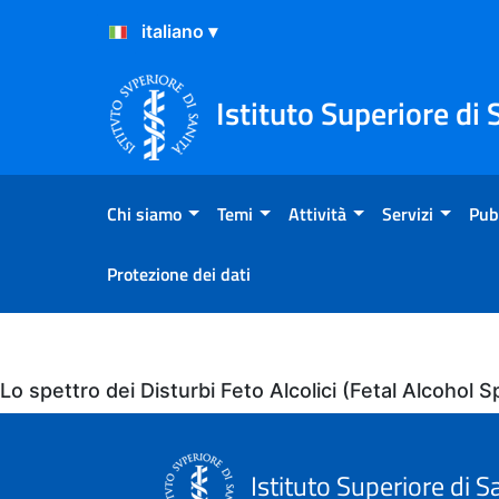
Salta al Contenuto
Salta al Footer
Istituto Superiore di 
Chi siamo
Temi
Attività
Servizi
Pub
Protezione dei dati
Eventi
Lo spettro dei Disturbi Feto Alcolici (Fetal Alcoho
Istituto Superiore di S