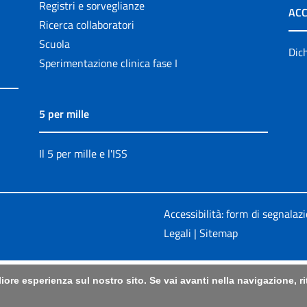
Registri e sorveglianze
ACC
Ricerca collaboratori
Scuola
Dich
Sperimentazione clinica fase I
5 per mille
Il 5 per mille e l'ISS
Accessibilità: form di segnalaz
Legali
|
Sitemap
liore esperienza sul nostro sito. Se vai avanti nella navigazione, 