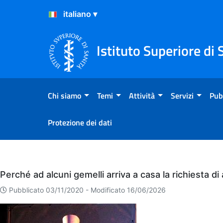
Salta al Contenuto
Salta al Footer
Istituto Superiore di 
Chi siamo
Temi
Attività
Servizi
Pub
Protezione dei dati
Eventi
Perché ad alcuni gemelli arriva a casa la richiesta di
Pubblicato 03/11/2020 -
Modificato 16/06/2026