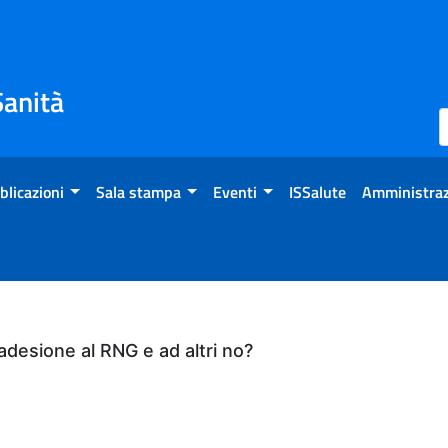
Sanità
blicazioni
Sala stampa
Eventi
ISSalute
Amministraz
 adesione al RNG e ad altri no?