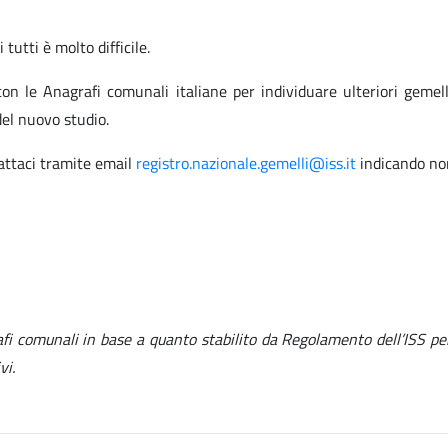
tutti è molto difficile.
 con le Anagrafi comunali italiane per individuare ulteriori gemel
del nuovo studio.
tattaci tramite email
registro.nazionale.gemelli@iss.it
indicando nom
rafi comunali in base a quanto stabilito da Regolamento dell’ISS pe
vi.