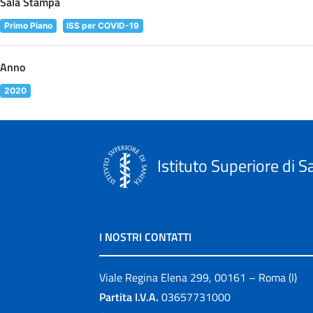
Sala Stampa
Primo Piano
ISS per COVID-19
Anno
2020
Istituto Superiore di S
I NOSTRI CONTATTI
Viale Regina Elena 299, 00161 – Roma (I)
Partita I.V.A.
03657731000