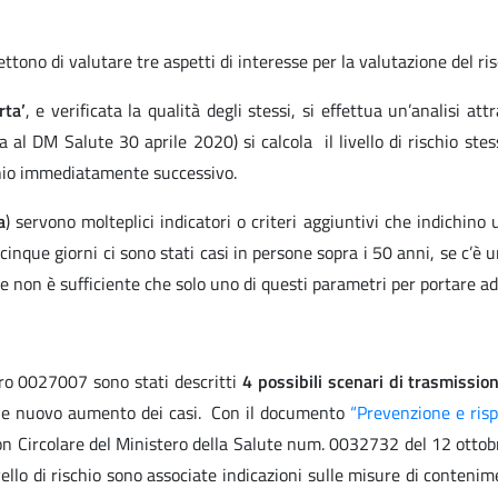
ttono di valutare tre aspetti di interesse per la valutazione del risc
rta’
, e verificata la qualità degli stessi, si effettua un’analisi a
 al DM Salute 30 aprile 2020) si calcola il livello di rischio stess
rischio immediatamente successivo.
a
) servono molteplici indicatori o criteri aggiuntivi che indichino u
cinque giorni ci sono stati casi in persone sopra i 50 anni, se c’è 
e non è sufficiente che solo uno di questi parametri per portare a
ero 0027007 sono stati descritti
4 possibili scenari di trasmissio
ibile nuovo aumento dei casi. Con il documento
“Prevenzione e risp
 Circolare del Ministero della Salute num. 0032732 del 12 ottobre 
ivello di rischio sono associate indicazioni sulle misure di conten