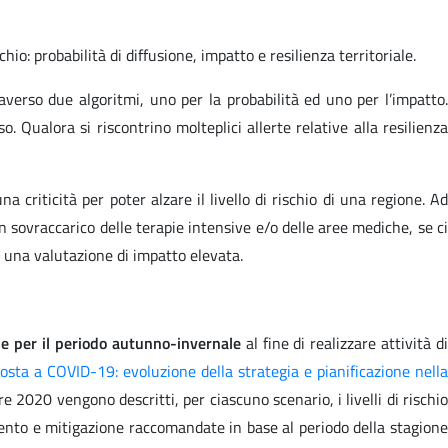
hio: probabilità di diffusione, impatto e resilienza territoriale.
ttraverso due algoritmi, uno per la probabilità ed uno per l’impatto.
o. Qualora si riscontrino molteplici allerte relative alla resilienza
na criticità per poter alzare il livello di rischio di una regione. Ad
un sovraccarico delle terapie intensive e/o delle aree mediche, se ci
d una valutazione di impatto elevata.
ne per il periodo autunno-invernale
al fine di realizzare attività d
osta a COVID-19: evoluzione della strategia e pianificazione nell
2020 vengono descritti, per ciascuno scenario, i livelli di rischi
imento e mitigazione raccomandate in base al periodo della stagione