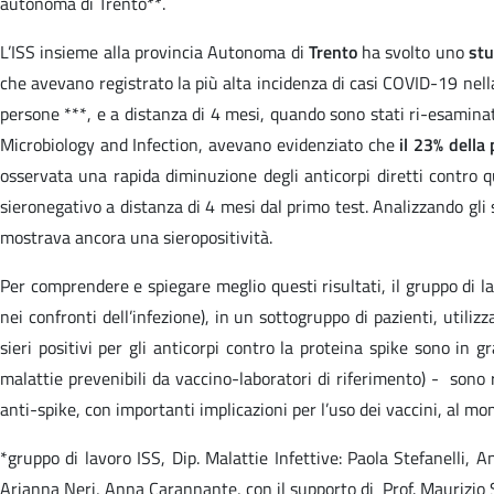
autonoma di Trento**.
L’ISS insieme alla provincia Autonoma di
Trento
ha svolto uno
stu
che avevano registrato la più alta incidenza di casi COVID-19 nella 
persone ***, e a distanza di 4 mesi, quando sono stati ri-esaminati c
Microbiology and Infection, avevano evidenziato che
il 23% della
osservata una rapida diminuzione degli anticorpi diretti contro que
sieronegativo a distanza di 4 mesi dal primo test. Analizzando gli st
mostrava ancora una sieropositività.
Per comprendere e spiegare meglio questi risultati, il gruppo di l
nei confronti dell’infezione), in un sottogruppo di pazienti, utiliz
sieri positivi per gli anticorpi contro la proteina spike sono in gr
malattie prevenibili da vaccino-laboratori di riferimento) - sono r
anti-spike, con importanti implicazioni per l’uso dei vaccini, al m
*gruppo di lavoro ISS, Dip. Malattie Infettive: Paola Stefanelli, 
Arianna Neri, Anna Carannante, con il supporto di Prof. Maurizio 