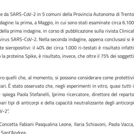
zione da SARS-CoV-2 in 5 comuni della Provincia Autonoma di Trent
ndagine: la prima, a Maggio, in cui sono stati esaminate circa 6.100
ella prima indagine, in corso di pubblicazione sulla rivista Clinical
virus SARS-CoV-2. Nella seconda indagine, appena conclusasi si 
ieropositivi: il 40% dei circa 1.000 ri-testati è risultato infatti
 la proteina Spike, è risultato, invece, che oltre il 75% dei soggetti
vero quelli che, al momento, si possono considerare come protettivi
ari. È stato osservato che, negli esperimenti in vitro, quasi tutti i
 – spiega Paola Stefanelli, (primo ricercatore, direttore del reparto
ri tipi di anticorpi e della capacità neutralizzante degli anticorpi
V-2”.
 Concetta Fabiani Pasqualina Leone, Ilaria Schiavoni, Paola Vacca,
 Sant'Andrea.