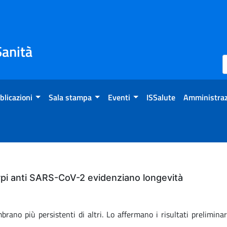
Sanità
blicazioni
Sala stampa
Eventi
ISSalute
Amministraz
orpi anti SARS-CoV-2 evidenziano longevità
no più persistenti di altri. Lo affermano i risultati preliminari,