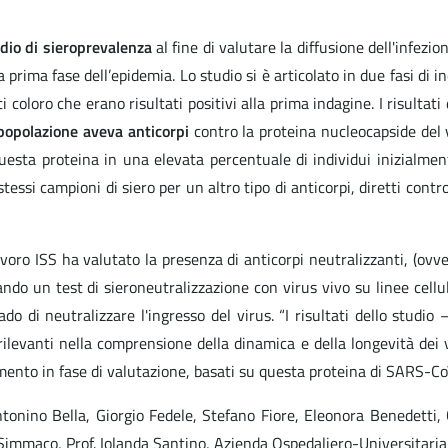
dio di sieroprevalenza
al fine di valutare la diffusione dell'infe
prima fase dell’epidemia. Lo studio si è articolato in due fasi di i
oloro che erano risultati positivi alla prima indagine. I risultati d
 popolazione aveva anticorpi
contro la proteina nucleocapside del 
sta proteina in una elevata percentuale di individui inizialmente s
essi campioni di siero per un altro tipo di anticorpi, diretti contro
avoro ISS ha valutato la presenza di anticorpi neutralizzanti, (ov
zando un test di sieroneutralizzazione con virus vivo su linee cellul
ado di neutralizzare l'ingresso del virus. “I risultati dello studio
ilevanti nella comprensione della dinamica e della longevità dei va
omento in fase di valutazione, basati su questa proteina di SARS-Co
Antonino Bella, Giorgio Fedele, Stefano Fiore, Eleonora Benedetti,
Simmaco, Prof. Iolanda Santino, Azienda Ospedaliero-Universitaria