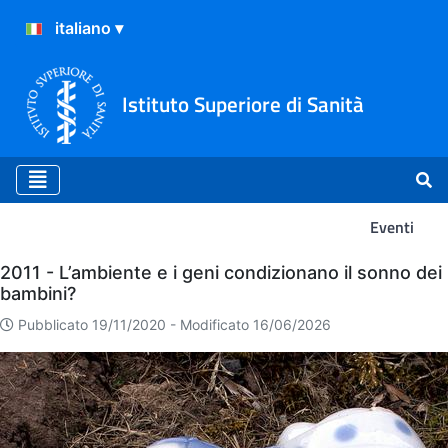
Istituto Superiore di Sanità
Eventi
Eventi
2011 - L’ambiente e i geni condizionano il sonno dei
bambini?
Pubblicato 19/11/2020 -
Modificato 16/06/2026