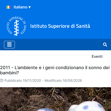
Istituto Superiore di Sanità
Eventi
Eventi
2011 - L’ambiente e i geni condizionano il sonno dei
bambini?
Pubblicato 19/11/2020 -
Modificato 16/06/2026