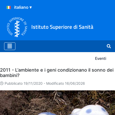
Istituto Superiore di Sanità
Eventi
Eventi
2011 - L’ambiente e i geni condizionano il sonno dei
bambini?
Pubblicato 19/11/2020 -
Modificato 16/06/2026