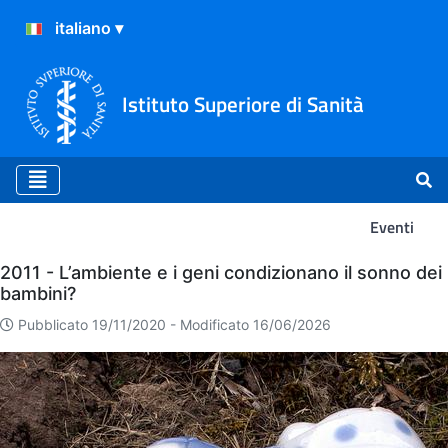
Istituto Superiore di Sanità
Eventi
Eventi
2011 - L’ambiente e i geni condizionano il sonno dei
bambini?
Pubblicato 19/11/2020 -
Modificato 16/06/2026