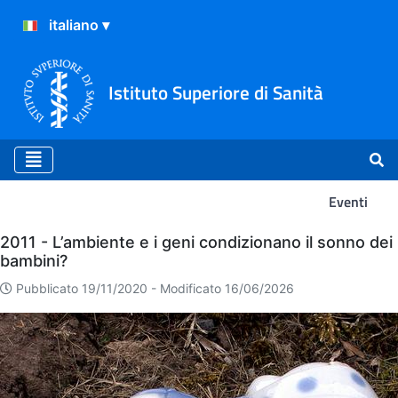
Istituto Superiore di Sanità
Eventi
Eventi
2011 - L’ambiente e i geni condizionano il sonno dei
bambini?
Pubblicato 19/11/2020 -
Modificato 16/06/2026