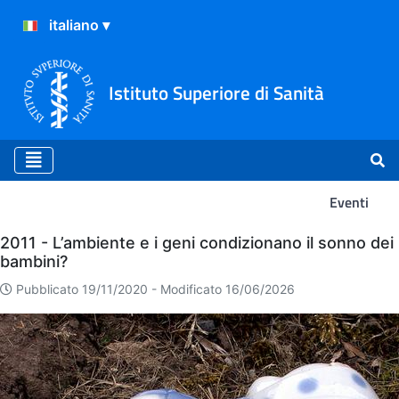
Istituto Superiore di Sanità
Eventi
Eventi
2011 - L’ambiente e i geni condizionano il sonno dei
bambini?
Pubblicato 19/11/2020 -
Modificato 16/06/2026