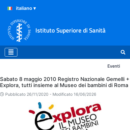
Istituto Superiore di Sanità
Eventi
Eventi
Sabato 8 maggio 2010 Registro Nazionale Gemelli +
Explora, tutti insieme al Museo dei bambini di Roma
Pubblicato 26/11/2020 -
Modificato 16/06/2026