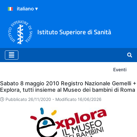
Istituto Superiore di Sanità
Eventi
Eventi
Sabato 8 maggio 2010 Registro Nazionale Gemelli +
Explora, tutti insieme al Museo dei bambini di Roma
Pubblicato 26/11/2020 -
Modificato 16/06/2026