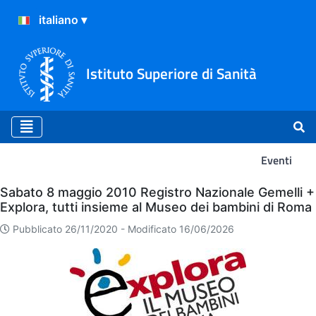
Istituto Superiore di Sanità
Eventi
Eventi
Sabato 8 maggio 2010 Registro Nazionale Gemelli +
Explora, tutti insieme al Museo dei bambini di Roma
Pubblicato 26/11/2020 -
Modificato 16/06/2026