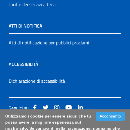
Tariffe dei servizi a terzi
ATTI DI NOTIFICA
Atti di notificazione per pubblici proclami
ACCESSIBILITÀ
Dichiarazione di accessibilità
Seguici su:
Utilizziamo i cookie per essere sicuri che tu
Acconsento
Accessibilità: form di segnalazione di prima istanza per
possa avere la migliore esperienza sul
nostro sito. Se vai avanti nella navigazione, riteniamo che
questa pagina
|
Note Legali
|
Sitemap