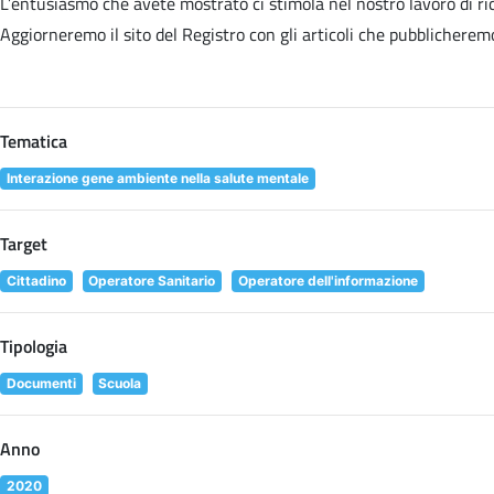
L’entusiasmo che avete mostrato ci stimola nel nostro lavoro di rice
Aggiorneremo il sito del Registro con gli articoli che pubblicheremo 
Tematica
Interazione gene ambiente nella salute mentale
Target
Cittadino
Operatore Sanitario
Operatore dell'informazione
Tipologia
Documenti
Scuola
Anno
2020