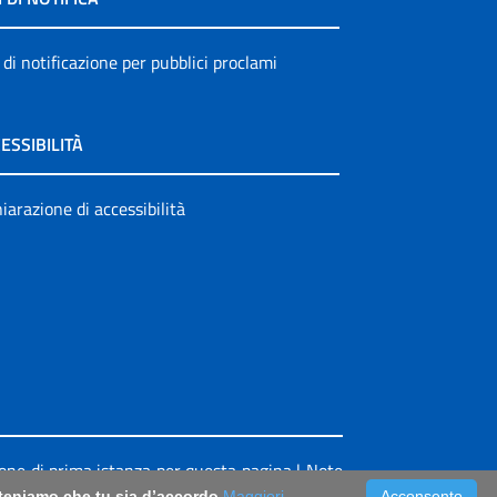
 di notificazione per pubblici proclami
ESSIBILITÀ
iarazione di accessibilità
ione di prima istanza per questa pagina
|
Note
riteniamo che tu sia d’accordo
Maggiori
Acconsento