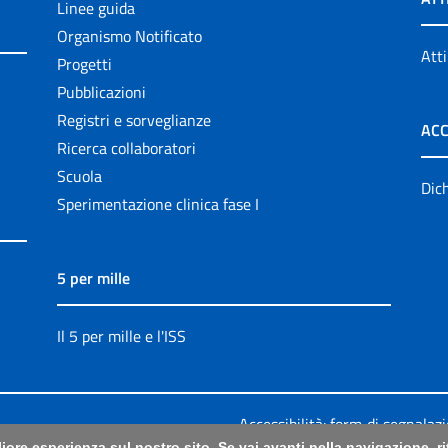
Linee guida
Organismo Notificato
Atti
Progetti
Pubblicazioni
Registri e sorveglianze
ACC
Ricerca collaboratori
Scuola
Dich
Sperimentazione clinica fase I
5 per mille
Il 5 per mille e l'ISS
Accessibilità: form di segnalaz
liore esperienza sul nostro sito. Se vai avanti nella navigazione, 