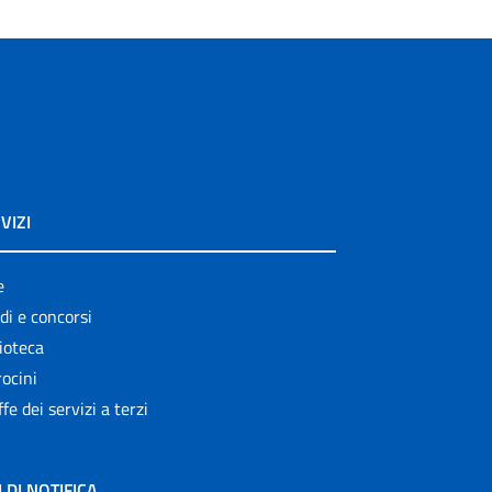
VIZI
e
di e concorsi
ioteca
ocini
ffe dei servizi a terzi
I DI NOTIFICA