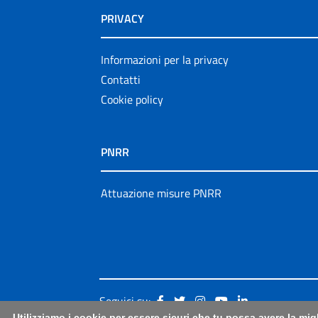
PRIVACY
Informazioni per la privacy
Contatti
Cookie policy
PNRR
Attuazione misure PNRR
Seguici su:
Utilizziamo i cookie per essere sicuri che tu possa avere la mig