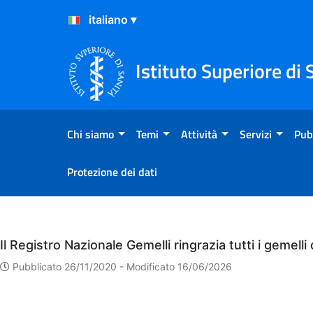
Salta al Contenuto
Salta al Footer
Istituto Superiore di 
Chi siamo
Temi
Attività
Servizi
Pub
Protezione dei dati
Eventi
Il Registro Nazionale Gemelli ringrazia tutti i gemell
Pubblicato 26/11/2020 -
Modificato 16/06/2026