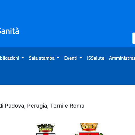
Sanità
blicazioni
Sala stampa
Eventi
ISSalute
Amministraz
i di Padova, Perugia, Terni e Roma