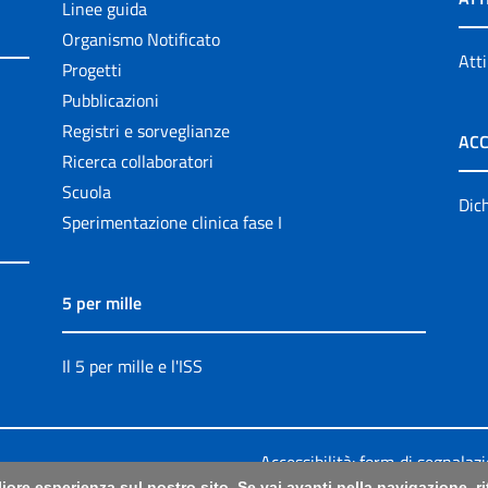
Linee guida
Organismo Notificato
Atti
Progetti
Pubblicazioni
Registri e sorveglianze
ACC
Ricerca collaboratori
Scuola
Dich
Sperimentazione clinica fase I
5 per mille
Il 5 per mille e l'ISS
Accessibilità: form di segnalaz
liore esperienza sul nostro sito. Se vai avanti nella navigazione, 