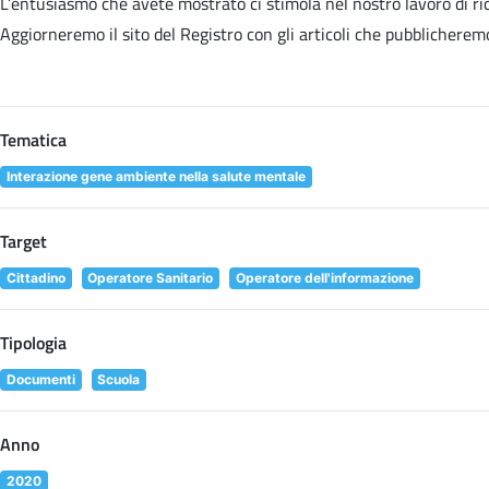
L’entusiasmo che avete mostrato ci stimola nel nostro lavoro di rice
Aggiorneremo il sito del Registro con gli articoli che pubblicheremo 
Tematica
Interazione gene ambiente nella salute mentale
Target
Cittadino
Operatore Sanitario
Operatore dell'informazione
Tipologia
Documenti
Scuola
Anno
2020