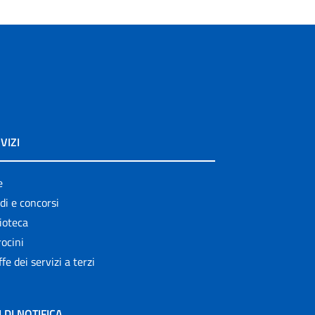
VIZI
e
di e concorsi
ioteca
ocini
ffe dei servizi a terzi
I DI NOTIFICA