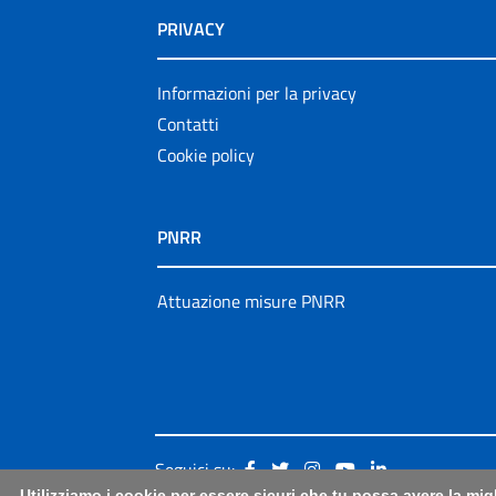
PRIVACY
Informazioni per la privacy
Contatti
Cookie policy
PNRR
Attuazione misure PNRR
Seguici su:
Utilizziamo i cookie per essere sicuri che tu possa avere la mig