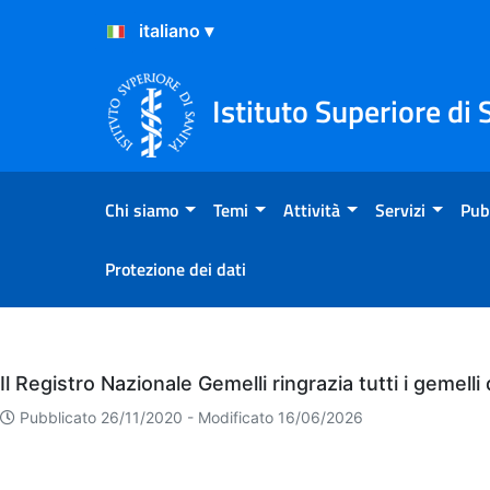
Salta al Contenuto
Salta al Footer
Istituto Superiore di 
Chi siamo
Temi
Attività
Servizi
Pub
Protezione dei dati
Eventi
Il Registro Nazionale Gemelli ringrazia tutti i gemell
Pubblicato 26/11/2020 -
Modificato 16/06/2026