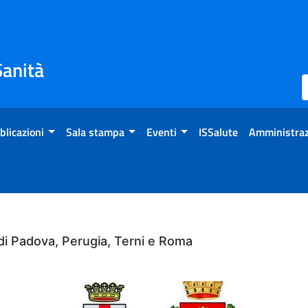
Sanità
blicazioni
Sala stampa
Eventi
ISSalute
Amministraz
i di Padova, Perugia, Terni e Roma