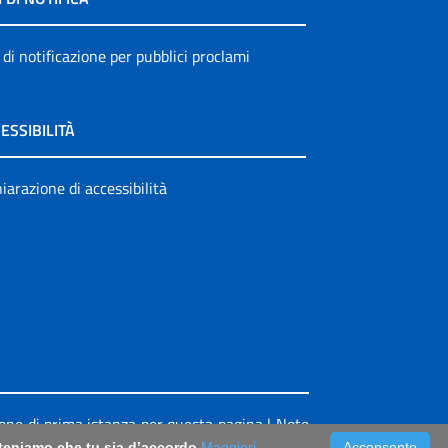
 di notificazione per pubblici proclami
ESSIBILITÀ
iarazione di accessibilità
ione di prima istanza per questa pagina
|
Note
riteniamo che tu sia d’accordo
Maggiori
Acconsento