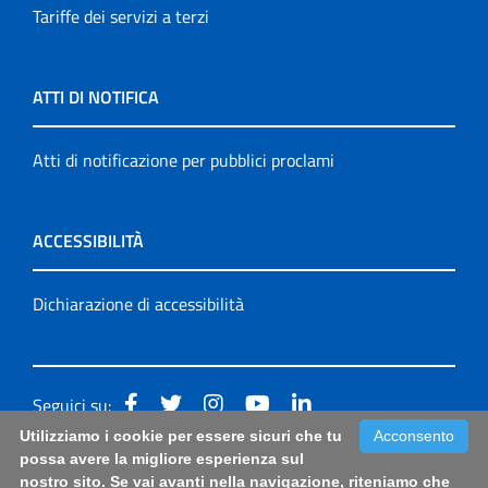
Tariffe dei servizi a terzi
ATTI DI NOTIFICA
Atti di notificazione per pubblici proclami
ACCESSIBILITÀ
Dichiarazione di accessibilità
Seguici su:
Utilizziamo i cookie per essere sicuri che tu
Acconsento
Accessibilità: form di segnalazione di prima istanza per
possa avere la migliore esperienza sul
nostro sito. Se vai avanti nella navigazione, riteniamo che
questa pagina
|
Note Legali
|
Sitemap