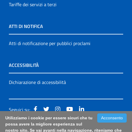
Tariffe dei servizi a terzi
ATTI DI NOTIFICA
Atti di notificazione per pubblici proclami
ACCESSIBILITÀ
Dichiarazione di accessibilità
Seguici su:
Utilizziamo i cookie per essere sicuri che tu
Acconsento
Accessibilità: form di segnalazione di prima istanza per
possa avere la migliore esperienza sul
nostro sito. Se vai avanti nella navigazione, riteniamo che
questa pagina
|
Note Legali
|
Sitemap