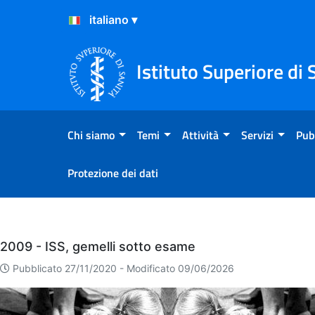
Salta al Contenuto
Salta al Footer
Istituto Superiore di 
Chi siamo
Temi
Attività
Servizi
Pub
Protezione dei dati
Eventi
2009 - ISS, gemelli sotto esame
Pubblicato 27/11/2020 -
Modificato 09/06/2026