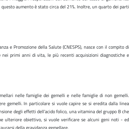
e questo aumento è stato circa del 21%. Inoltre, un quarto dei parti
lianza e Promozione della Salute (CNESPS), nasce con il compito di
e nei primi anni di vita, le più recenti acquisizioni diagnostiche e
mellari nelle famiglie dei gemelli e nelle famiglie di non gemelli.
e gemelli. In particolare si vuole capire se si eredita dalla linea
sione degli effetti dell’acido folico, una vitamina del gruppo B che
me ulteriore obiettivo, si vuole verificare se alcuni geni noti - ed
staurarsi della gravidanza gemellare.