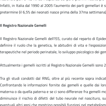
Infatti, in Italia dal 1990 al 2005 l’aumento dei parti gemellari è 
pretermine (il 6,5% dei neonati nasce prima della 37ma settimana)
Il Registro Nazionale Gemelli
Il Registro Nazionale Gemelli dell’ISS, curato dal reparto di Epi
definire il ruolo che la genetica, le abitudini di vita e l'esposiz
terapeutiche nel periodo perinatale, lo sviluppo psicologico dei geme
Attualmente i gemelli iscritti al Registro Nazionale Gemelli sono 2
Tra gli studi condotti dal RNG, oltre al più recente sopra indicat
Confrontando le informazioni fornite dai gemelli e quelle dai loro
materna o da quella paterna e se ci sono differenze fra gemelli mon
diminuisce il rischio di difetti del tubo neurale nel nascituro, su
eventuali altri geni che mostrino possibili funzioni nel metabolism