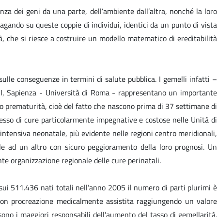
nza dei geni da una parte, dell’ambiente dall’altra, nonché la loro
ndagando su queste coppie di individui, identici da un punto di vista
tà, che si riesce a costruire un modello matematico di ereditabilità
ulle conseguenze in termini di salute pubblica. I gemelli infatti –
to I, Sapienza - Università di Roma - rappresentano un importante
ro prematurità, cioè del fatto che nascono prima di 37 settimane di
esso di cure particolarmente impegnative e costose nelle Unità di
intensiva neonatale, più evidente nelle regioni centro meridionali,
e ad un altro con sicuro peggioramento della loro prognosi. Un
te organizzazione regionale delle cure perinatali.
 sui 511.436 nati totali nell’anno 2005 il numero di parti plurimi è
e con procreazione medicalmente assistita raggiungendo un valore
sono i maggiori responsabili dell’aumento del tasso di gemellarità.