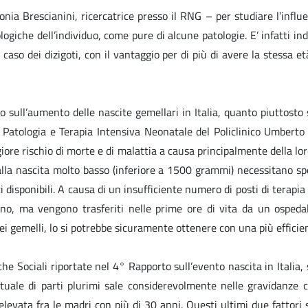
ia Brescianini, ricercatrice presso il RNG – per studiare l’influe
ologiche dell’individuo, come pure di alcune patologie. E’ infatti i
 caso dei dizigoti, con il vantaggio per di più di avere la stessa e
 sull’aumento delle nascite gemellari in Italia, quanto piuttosto s
ia, Patologia e Terapia Intensiva Neonatale del Policlinico Umber
iore rischio di morte e di malattia a causa principalmente della lo
alla nascita molto basso (inferiore a 1500 grammi) necessitano sp
isponibili. A causa di un insufficiente numero di posti di terapia 
o, ma vengono trasferiti nelle prime ore di vita da un ospedal
i gemelli, lo si potrebbe sicuramente ottenere con una più efficien
che Sociali riportate nel 4° Rapporto sull’evento nascita in Italia,
entuale di parti plurimi sale considerevolmente nelle gravidanz
elevata fra le madri con più di 30 anni. Questi ultimi due fattori 