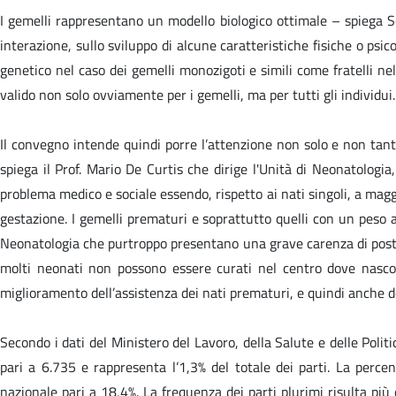
I gemelli rappresentano un modello biologico ottimale – spiega Son
interazione, sullo sviluppo di alcune caratteristiche fisiche o psic
genetico nel caso dei gemelli monozigoti e simili come fratelli nel
valido non solo ovviamente per i gemelli, ma per tutti gli individui.
Il convegno intende quindi porre l’attenzione non solo e non tanto
spiega il Prof. Mario De Curtis che dirige l'Unità di Neonatolog
problema medico e sociale essendo, rispetto ai nati singoli, a magg
gestazione. I gemelli prematuri e soprattutto quelli con un peso 
Neonatologia che purtroppo presentano una grave carenza di posti d
molti neonati non possono essere curati nel centro dove nascon
miglioramento dell’assistenza dei nati prematuri, e quindi anche de
Secondo i dati del Ministero del Lavoro, della Salute e delle Politi
pari a 6.735 e rappresenta l’1,3% del totale dei parti. La perc
nazionale pari a 18,4%. La frequenza dei parti plurimi risulta più 