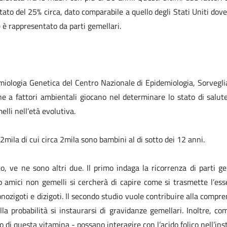
stato del 25% circa, dato comparabile a quello degli Stati Uniti dov
 è rappresentato da parti gemellari.
demiologia Genetica del Centro Nazionale di Epidemiologia, Sorveg
ione a fattori ambientali giocano nel determinare lo stato di salut
lli nell’età evolutiva.
2mila di cui circa 2mila sono bambini al di sotto dei 12 anni.
o, ve ne sono altri due. Il primo indaga la ricorrenza di parti ge
 amici non gemelli si cercherà di capire come si trasmette l’esser
ozigoti e dizigoti. Il secondo studio vuole contribuire alla compren
lla probabilità si instaurarsi di gravidanze gemellari. Inoltre, co
o di questa vitamina - possano interagire con l’acido folico nell’in