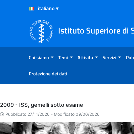
Salta al Contenuto
Salta al Footer
Istituto Superiore di 
Chi siamo
Temi
Attività
Servizi
Pub
Protezione dei dati
Eventi
2009 - ISS, gemelli sotto esame
Pubblicato 27/11/2020 -
Modificato 09/06/2026