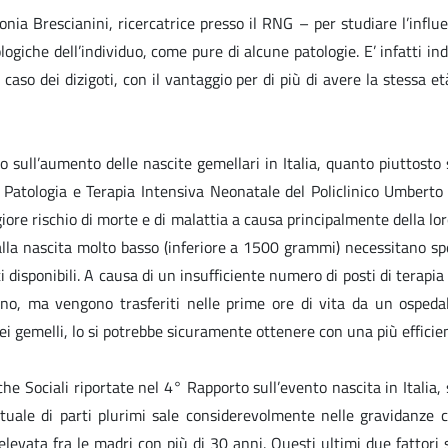
ia Brescianini, ricercatrice presso il RNG – per studiare l’influe
ologiche dell’individuo, come pure di alcune patologie. E’ infatti i
 caso dei dizigoti, con il vantaggio per di più di avere la stessa e
 sull’aumento delle nascite gemellari in Italia, quanto piuttosto s
ia, Patologia e Terapia Intensiva Neonatale del Policlinico Umber
iore rischio di morte e di malattia a causa principalmente della lo
alla nascita molto basso (inferiore a 1500 grammi) necessitano sp
isponibili. A causa di un insufficiente numero di posti di terapia 
o, ma vengono trasferiti nelle prime ore di vita da un ospedal
i gemelli, lo si potrebbe sicuramente ottenere con una più efficien
che Sociali riportate nel 4° Rapporto sull’evento nascita in Italia,
entuale di parti plurimi sale considerevolmente nelle gravidanz
elevata fra le madri con più di 30 anni. Questi ultimi due fattori 