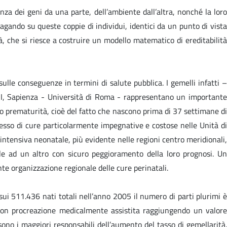
nza dei geni da una parte, dell’ambiente dall’altra, nonché la loro
ndagando su queste coppie di individui, identici da un punto di vista
tà, che si riesce a costruire un modello matematico di ereditabilità
ulle conseguenze in termini di salute pubblica. I gemelli infatti –
to I, Sapienza - Università di Roma - rappresentano un importante
ro prematurità, cioè del fatto che nascono prima di 37 settimane di
esso di cure particolarmente impegnative e costose nelle Unità di
intensiva neonatale, più evidente nelle regioni centro meridionali,
e ad un altro con sicuro peggioramento della loro prognosi. Un
te organizzazione regionale delle cure perinatali.
 sui 511.436 nati totali nell’anno 2005 il numero di parti plurimi è
e con procreazione medicalmente assistita raggiungendo un valore
sono i maggiori responsabili dell’aumento del tasso di gemellarità.