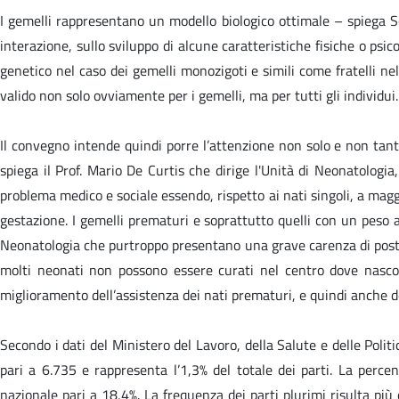
I gemelli rappresentano un modello biologico ottimale – spiega Son
interazione, sullo sviluppo di alcune caratteristiche fisiche o psic
genetico nel caso dei gemelli monozigoti e simili come fratelli nel
valido non solo ovviamente per i gemelli, ma per tutti gli individui.
Il convegno intende quindi porre l’attenzione non solo e non tanto
spiega il Prof. Mario De Curtis che dirige l'Unità di Neonatolog
problema medico e sociale essendo, rispetto ai nati singoli, a magg
gestazione. I gemelli prematuri e soprattutto quelli con un peso 
Neonatologia che purtroppo presentano una grave carenza di posti d
molti neonati non possono essere curati nel centro dove nascon
miglioramento dell’assistenza dei nati prematuri, e quindi anche de
Secondo i dati del Ministero del Lavoro, della Salute e delle Politi
pari a 6.735 e rappresenta l’1,3% del totale dei parti. La perc
nazionale pari a 18,4%. La frequenza dei parti plurimi risulta più 