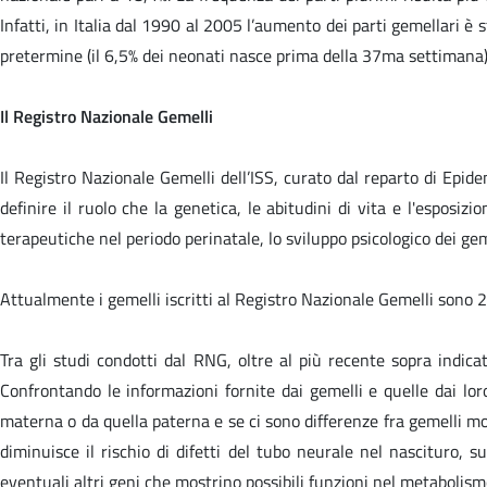
Infatti, in Italia dal 1990 al 2005 l’aumento dei parti gemellari è 
pretermine (il 6,5% dei neonati nasce prima della 37ma settimana)
Il Registro Nazionale Gemelli
Il Registro Nazionale Gemelli dell’ISS, curato dal reparto di Epi
definire il ruolo che la genetica, le abitudini di vita e l'esposiz
terapeutiche nel periodo perinatale, lo sviluppo psicologico dei geme
Attualmente i gemelli iscritti al Registro Nazionale Gemelli sono 2
Tra gli studi condotti dal RNG, oltre al più recente sopra indicat
Confrontando le informazioni fornite dai gemelli e quelle dai loro
materna o da quella paterna e se ci sono differenze fra gemelli mon
diminuisce il rischio di difetti del tubo neurale nel nascituro, su
eventuali altri geni che mostrino possibili funzioni nel metabolism