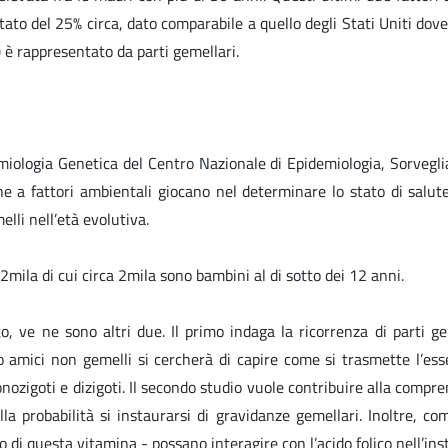
stato del 25% circa, dato comparabile a quello degli Stati Uniti dov
 è rappresentato da parti gemellari.
demiologia Genetica del Centro Nazionale di Epidemiologia, Sorveg
ione a fattori ambientali giocano nel determinare lo stato di salut
lli nell’età evolutiva.
2mila di cui circa 2mila sono bambini al di sotto dei 12 anni.
o, ve ne sono altri due. Il primo indaga la ricorrenza di parti ge
 amici non gemelli si cercherà di capire come si trasmette l’esser
ozigoti e dizigoti. Il secondo studio vuole contribuire alla compren
lla probabilità si instaurarsi di gravidanze gemellari. Inoltre, co
o di questa vitamina - possano interagire con l’acido folico nell’in