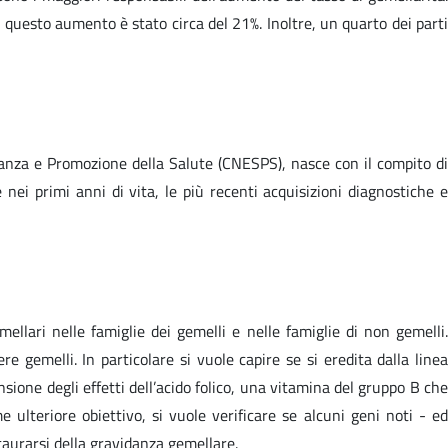
e questo aumento è stato circa del 21%. Inoltre, un quarto dei parti
lianza e Promozione della Salute (CNESPS), nasce con il compito di
e nei primi anni di vita, le più recenti acquisizioni diagnostiche e
mellari nelle famiglie dei gemelli e nelle famiglie di non gemelli.
e gemelli. In particolare si vuole capire se si eredita dalla linea
sione degli effetti dell’acido folico, una vitamina del gruppo B che
me ulteriore obiettivo, si vuole verificare se alcuni geni noti - ed
staurarsi della gravidanza gemellare.