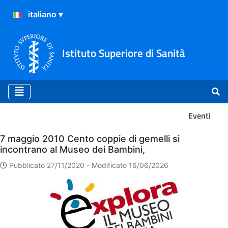
Istituto Superiore di Sanità
Eventi
Eventi
7 maggio 2010 Cento coppie di gemelli si
incontrano al Museo dei Bambini,
Pubblicato 27/11/2020 -
Modificato 16/06/2026