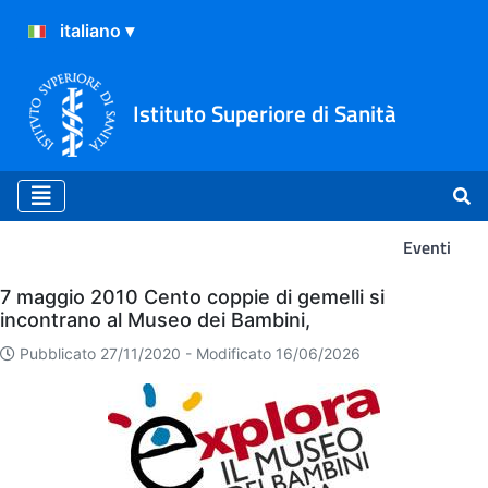
Istituto Superiore di Sanità
Eventi
Eventi
7 maggio 2010 Cento coppie di gemelli si
incontrano al Museo dei Bambini,
Pubblicato 27/11/2020 -
Modificato 16/06/2026