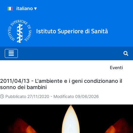
Istituto Superiore di Sanità
Eventi
Eventi
2011/04/13 - L'ambiente e i geni condizionano il
sonno dei bambini
Pubblicato 27/11/2020 -
Modificato 09/06/2026