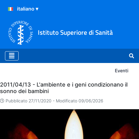
Istituto Superiore di Sanità
Eventi
Eventi
2011/04/13 - L'ambiente e i geni condizionano il
sonno dei bambini
Pubblicato 27/11/2020 -
Modificato 09/06/2026