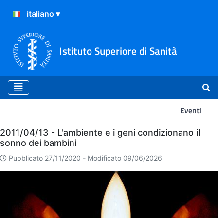
Istituto Superiore di Sanità
Eventi
Eventi
2011/04/13 - L'ambiente e i geni condizionano il
sonno dei bambini
Pubblicato 27/11/2020 -
Modificato 09/06/2026