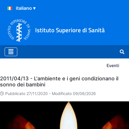
Istituto Superiore di Sanità
Eventi
Eventi
2011/04/13 - L'ambiente e i geni condizionano il
sonno dei bambini
Pubblicato 27/11/2020 -
Modificato 09/06/2026