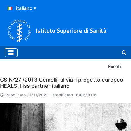
Istituto Superiore di Sanità
Eventi
Eventi
CS N°27 /2013 Gemelli, al via il progetto europeo
HEALS: l’Iss partner italiano
Pubblicato 27/11/2020 -
Modificato 16/06/2026