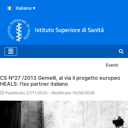
Istituto Superiore di Sanità
Eventi
Eventi
CS N°27 /2013 Gemelli, al via il progetto europeo
HEALS: l’Iss partner italiano
Pubblicato 27/11/2020 -
Modificato 16/06/2026