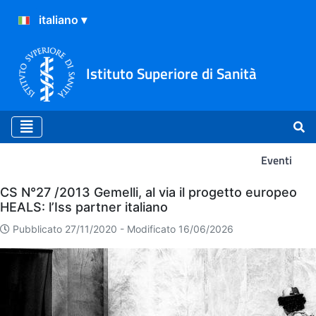
Istituto Superiore di Sanità
Eventi
Eventi
CS N°27 /2013 Gemelli, al via il progetto europeo
HEALS: l’Iss partner italiano
Pubblicato 27/11/2020 -
Modificato 16/06/2026