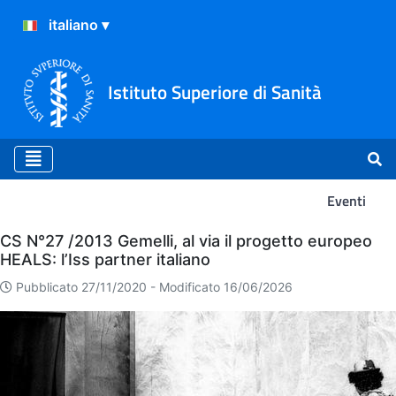
Istituto Superiore di Sanità
Eventi
Eventi
CS N°27 /2013 Gemelli, al via il progetto europeo
HEALS: l’Iss partner italiano
Pubblicato 27/11/2020 -
Modificato 16/06/2026