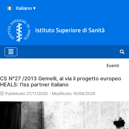
Istituto Superiore di Sanità
Eventi
Eventi
CS N°27 /2013 Gemelli, al via il progetto europeo
HEALS: l’Iss partner italiano
Pubblicato 27/11/2020 -
Modificato 16/06/2026