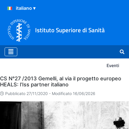
Istituto Superiore di Sanità
Eventi
Eventi
CS N°27 /2013 Gemelli, al via il progetto europeo
HEALS: l’Iss partner italiano
Pubblicato 27/11/2020 -
Modificato 16/06/2026